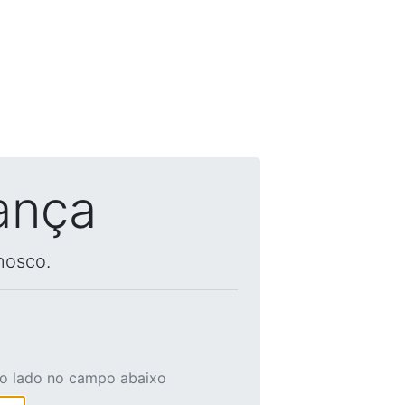
ança
nosco.
ao lado no campo abaixo