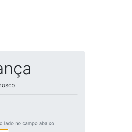
ança
nosco.
ao lado no campo abaixo